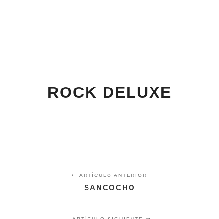
Menú pr
Buscar
Más informac
ROCK DELUXE
ARTÍCULO ANTERIOR
SANCOCHO
ARTÍCULO SIGUIENTE