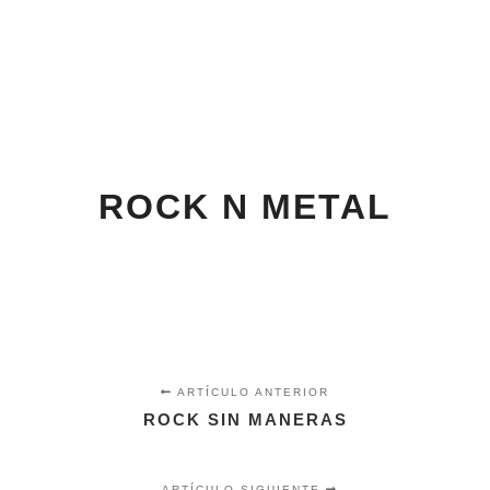
Menú pr
Buscar
Más informac
ROCK N METAL
ARTÍCULO ANTERIOR
ROCK SIN MANERAS
ARTÍCULO SIGUIENTE