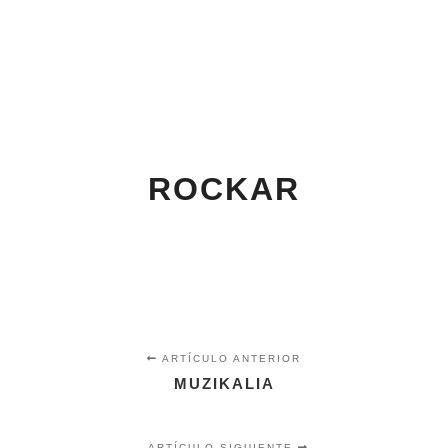
Menú pr
Buscar
Más informac
ROCKAR
ARTÍCULO ANTERIOR
MUZIKALIA
ARTÍCULO SIGUIENTE